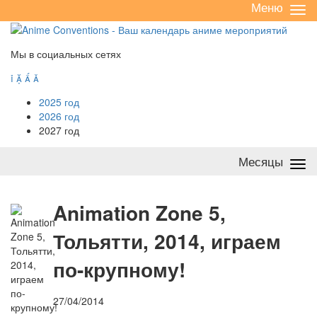
Меню
Све
/
раз
Мы в социальных сетях




2025 год
2026 год
2027 год
Месяцы
Све
/
раз
A
nimation Zone 5,
Тольятти, 2014, играем
по-крупному!
27/04/2014