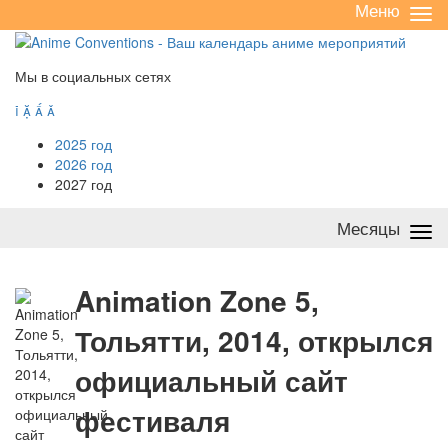
Меню
Све
/
раз
Мы в социальных сетях




2025 год
2026 год
2027 год
Месяцы
Све
/
раз
A
nimation Zone 5,
Тольятти, 2014, открылся
официальный сайт
фестиваля