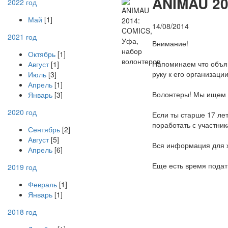
A
NIMAU 20
2022 год
Май
[1]
14/08/2014
2021 год
Внимание!
Октябрь
[1]
Напоминаем что объяв
Август
[1]
руку к его организации
Июль
[3]
Апрель
[1]
Волонтеры! Мы ищем 
Январь
[3]
2020 год
Если ты старше 17 ле
поработать с участник
Сентябрь
[2]
Август
[5]
Вся информация для 
Апрель
[6]
Еще есть время подать
2019 год
Февраль
[1]
Январь
[1]
2018 год