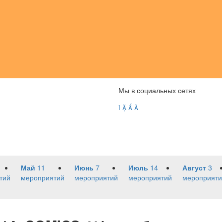
Мы в социальных сетях




Май
11
Июнь
7
Июль
14
Август
3
тий
мероприятий
мероприятий
мероприятий
мероприяти