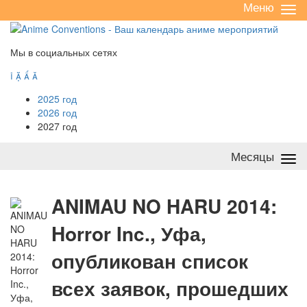
Меню
Све
/
раз
Мы в социальных сетях




2025 год
2026 год
2027 год
Месяцы
Све
/
раз
A
NIMAU NO HARU 2014:
Horror Inc., Уфа,
опубликован список
всех заявок, прошедших