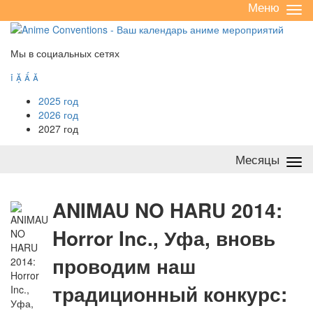
Меню
Све
/
раз
Мы в социальных сетях




2025 год
2026 год
2027 год
Месяцы
Све
/
раз
A
NIMAU NO HARU 2014:
Horror Inc., Уфа, вновь
проводим наш
традиционный конкурс: