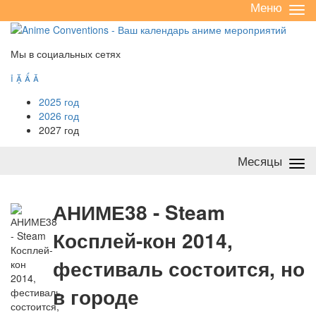
Меню
Све
/
раз
Мы в социальных сетях




2025 год
2026 год
2027 год
Месяцы
Све
/
раз
А
НИМЕ38 - Steam
Косплей-кон 2014,
фестиваль состоится, но
в городе