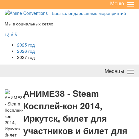
Меню
Све
/
раз
Мы в социальных сетях




2025 год
2026 год
2027 год
Месяцы
Све
/
раз
А
НИМЕ38 - Steam
Косплей-кон 2014,
Иркутск, билет для
участников и билет для