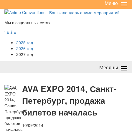
Меню
Све
/
раз
Мы в социальных сетях




2025 год
2026 год
2027 год
Месяцы
Све
/
раз
A
VA EXPO 2014, Санкт-
Петербург, продажа
билетов началась
10/09/2014