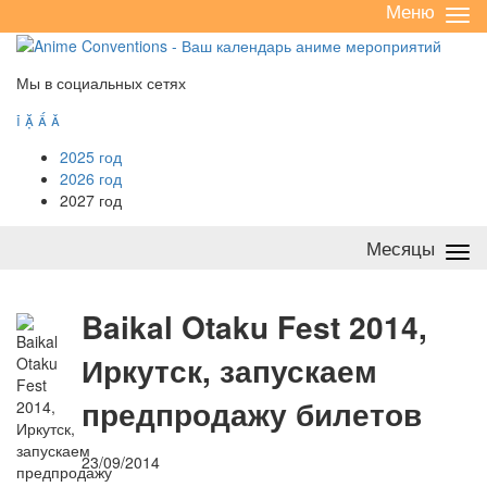
Меню
Све
/
раз
Мы в социальных сетях




2025 год
2026 год
2027 год
Месяцы
Све
/
раз
B
aikal Otaku Fest 2014,
Иркутск, запускаем
предпродажу билетов
23/09/2014