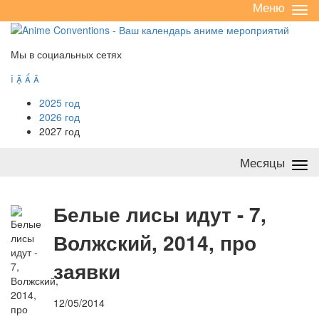
Меню
Све
/
раз
Мы в социальных сетях




2025 год
2026 год
2027 год
Месяцы
Све
/
раз
Б
елые лисы идут - 7,
Волжский, 2014, про
заявки
12/05/2014