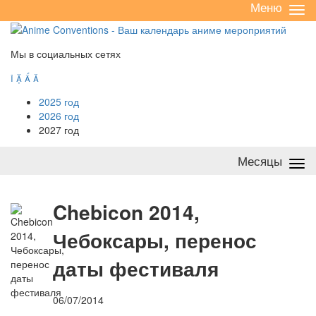
Меню
Све
/
раз
Мы в социальных сетях




2025 год
2026 год
2027 год
Месяцы
Све
/
раз
C
hebicon 2014,
Чебоксары, перенос
даты фестиваля
06/07/2014