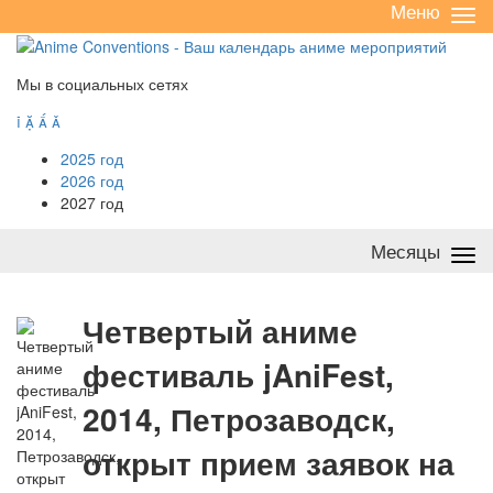
Меню
Све
/
раз
Мы в социальных сетях




2025 год
2026 год
2027 год
Месяцы
Све
/
раз
Ч
етвертый аниме
фестиваль jAniFest,
2014, Петрозаводск,
открыт прием заявок на