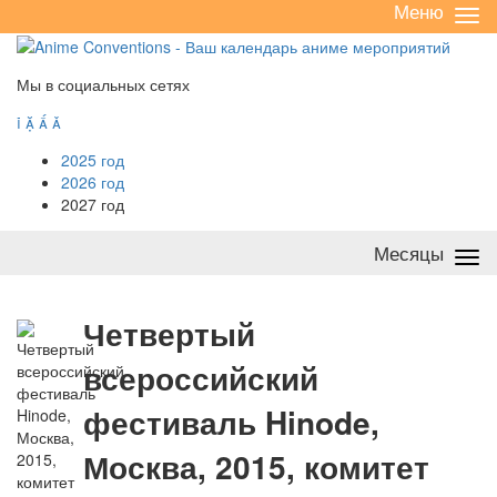
Меню
Све
/
раз
Мы в социальных сетях




2025 год
2026 год
2027 год
Месяцы
Све
/
раз
Ч
етвертый
всероссийский
фестиваль Hinode,
Москва, 2015, комитет