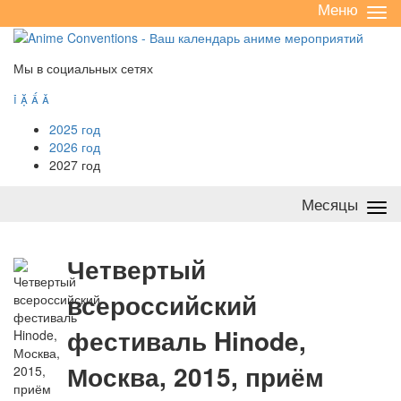
Меню
Све
/
раз
Мы в социальных сетях




2025 год
2026 год
2027 год
Месяцы
Све
/
раз
Ч
етвертый
всероссийский
фестиваль Hinode,
Москва, 2015, приём