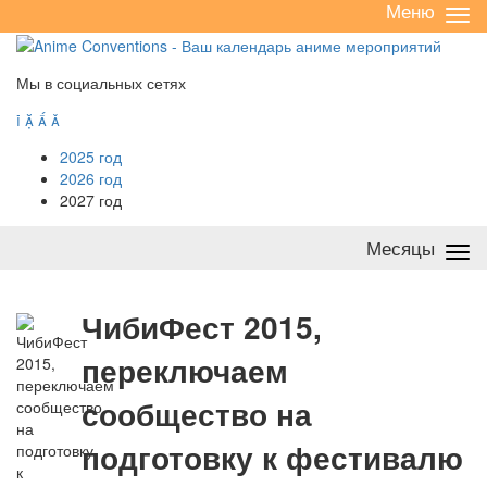
Меню
Све
/
раз
Мы в социальных сетях




2025 год
2026 год
2027 год
Месяцы
Све
/
раз
Ч
ибиФест 2015,
переключаем
сообщество на
подготовку к фестивалю