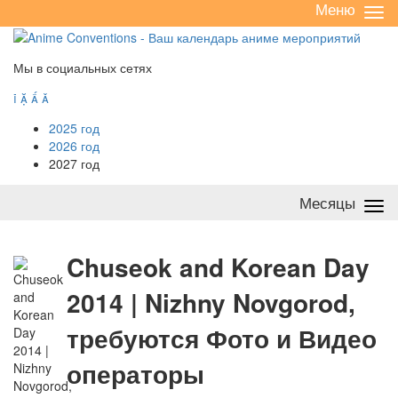
Меню
Све
/
раз
Мы в социальных сетях




2025 год
2026 год
2027 год
Месяцы
Све
/
раз
C
huseok and Korean Day
2014 | Nizhny Novgorod,
требуются Фото и Видео
операторы