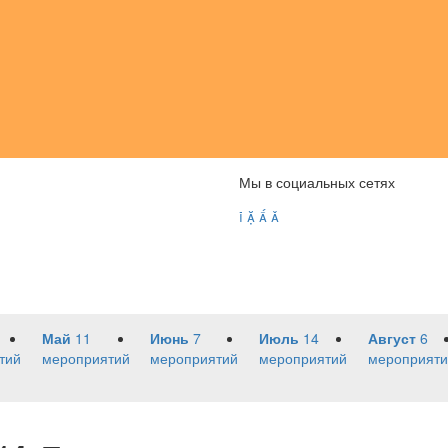
Мы в социальных сетях




Май
11
Июнь
7
Июль
14
Август
6
тий
мероприятий
мероприятий
мероприятий
мероприяти