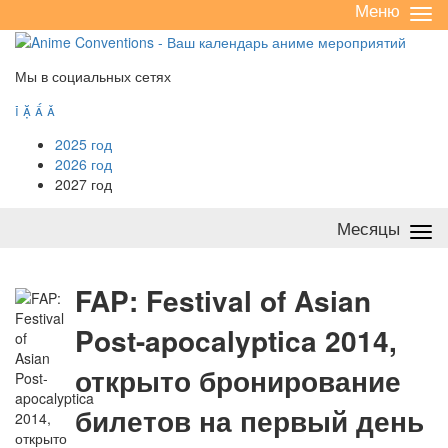
Меню
Све
/
раз
Мы в социальных сетях




2025 год
2026 год
2027 год
Месяцы
Све
/
раз
F
AP: Festival of Asian
Post-apocalyptica 2014,
открыто бронирование
билетов на первый день