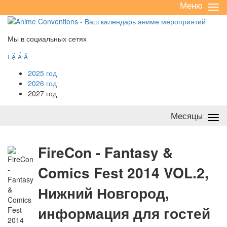
Меню
Све
/
раз
Мы в социальных сетях




2025 год
2026 год
2027 год
Месяцы
Све
/
раз
F
ireCon - Fantasy &
Comics Fest 2014 VOL.2,
Нижний Новгород,
информация для гостей