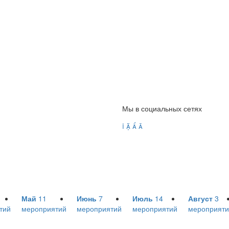
Мы в социальных сетях




Май
11
Июнь
7
Июль
14
Август
3
тий
мероприятий
мероприятий
мероприятий
мероприяти