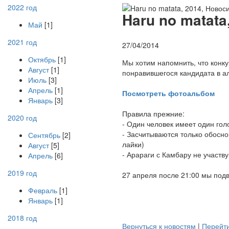
2022 год
H
aru no matata
Май
[1]
2021 год
27/04/2014
Октябрь
[1]
Мы хотим напомнить, что конку
Август
[1]
понравившегося кандидата в а
Июль
[3]
Апрель
[1]
Посмотреть фотоальбом
Январь
[3]
Правила прежние:
2020 год
- Один человек имеет один гол
- Засчитываются только обосно
Сентябрь
[2]
лайки)
Август
[5]
- Арараги с Камбару не участву
Апрель
[6]
2019 год
27 апреля после 21:00 мы под
Февраль
[1]
Январь
[1]
2018 год
Вернуться к новостям
|
Перейти