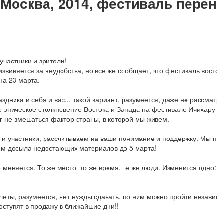
, Москва, 2014, фестиваль перен
участники и зрители!
звиняется за неудобства, но все же сообщает, что фестиваль вост
на 23 марта.
здника и себя и вас... такой вариант, разумеется, даже не рассма
е эпическое столкновение Востока и Запада на фестивале Ичихар
ог не вмешаться фактор страны, в которой мы живем.
 и участники, рассчитываем на ваши понимание и поддержку. Мы 
ем досыла недостающих материалов до 5 марта!
 меняется. То же место, то же время, те же люди. Изменится одно:
илеты, разумеется, нет нужды сдавать, по ним можно пройти незав
оступят в продажу в ближайшие дни!!