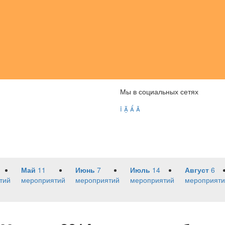
Мы в социальных сетях




Май
11
Июнь
7
Июль
14
Август
6
тий
мероприятий
мероприятий
мероприятий
мероприяти