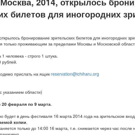
, Москва, 2014, открылось брон
их билетов для иногородних зр
ткрылось бронирование зрительских билетов для иногородних зри
я только проживающим за пределами Москвы и Московской област
 1 человека - строго 1 штука.
0 рублей.
ходимо прислать на ящик
reservation@ichiharu.org
с указанием области)
с 20 февраля по 9 марта
.
о будет в день фестиваля 16 марта 2014 года на зрительском вхо
аемой копии
.
няется только до 14:00 16 марта, т.е. снимается через час после
граничено.