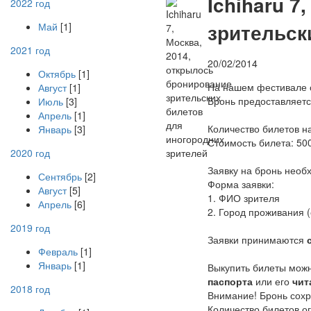
I
chiharu 7
2022 год
зрительск
Май
[1]
2021 год
20/02/2014
Октябрь
[1]
На нашем фестивале о
Август
[1]
Бронь предоставляетс
Июль
[3]
Апрель
[1]
Количество билетов на
Январь
[3]
Стоимость билета: 50
2020 год
Заявку на бронь необ
Сентябрь
[2]
Форма заявки:
Август
[5]
1. ФИО зрителя
Апрель
[6]
2. Город проживания (
2019 год
Заявки принимаются
Февраль
[1]
Январь
[1]
Выкупить билеты можн
паспорта
или его
чит
2018 год
Внимание! Бронь сохра
Количество билетов о