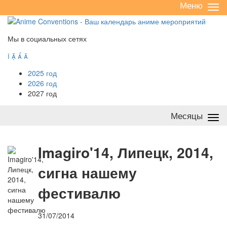
Меню
Све
/
раз
Мы в социальных сетях




2025 год
2026 год
2027 год
Месяцы
Све
/
раз
I
magiro'14, Липецк, 2014,
сигна нашему
фестивалю
31/07/2014