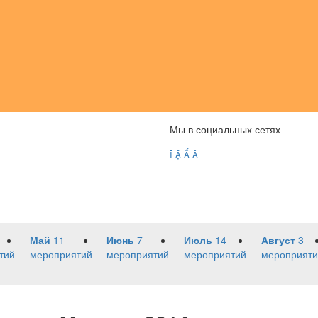
Мы в социальных сетях




Май
11
Июнь
7
Июль
14
Август
3
тий
мероприятий
мероприятий
мероприятий
мероприяти