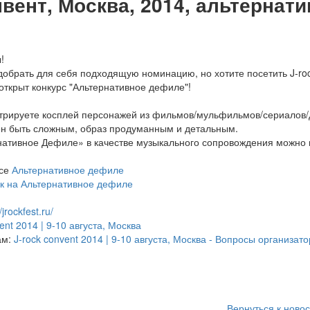
нвент, Москва, 2014, альтернат
!
добрать для себя подходящую номинацию, но хотите посетить J-roc
 открыт конкурс "Альтернативное дефиле"!
стрируете косплей персонажей из фильмов/мульфильмов/сериалов
ен быть сложным, образ продуманным и детальным.
нативное Дефиле» в качестве музыкального сопровождения можно и
рсе
Альтернативное дефиле
к на Альтернативное дефиле
/jrockfest.ru/
ent 2014 | 9-10 августа, Москва
ам:
J-rock convent 2014 | 9-10 августа, Москва - Вопросы организат
Вернуться к ново