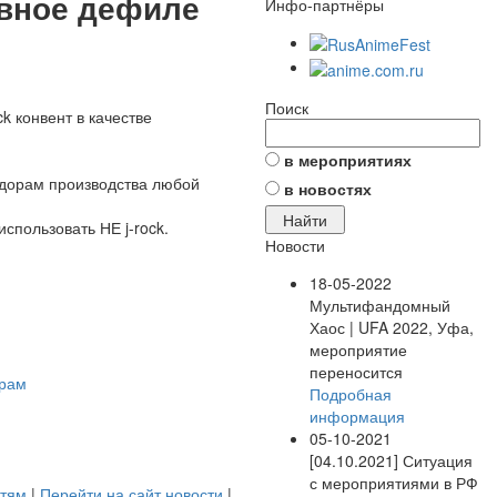
ивное дефиле
Инфо-партнёры
Поиск
k конвент в качестве
в мероприятиях
/дорам производства любой
в новостях
спользовать НЕ j-rock.
Новости
18-05-2022
Мультифандомный
Хаос | UFA 2022, Уфа,
мероприятие
переносится
орам
Подробная
информация
05-10-2021
[04.10.2021] Ситуация
с мероприятиями в РФ
стям
|
Перейти на сайт новости
|