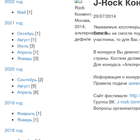
J
-Rock Ко
2022 год
Май
[1]
20/07/2014
2021 год
Уважаемые косплееры
Если Вы не смогли по
Октябрь
[1]
участника, то для Вас
Август
[1]
Июль
[3]
В конкурсе Вы демон
Апрель
[1]
страны. Костюм долж
Январь
[3]
Для конкурса «Альтер
2020 год
Информация о конку
Сентябрь
[2]
Правила подачи
заяво
Август
[5]
Апрель
[6]
Сайт фестиваля:
http:/
Группа ВК:
J-rock conv
2019 год
Вопросы организатор
Февраль
[1]
Январь
[1]
2018 год