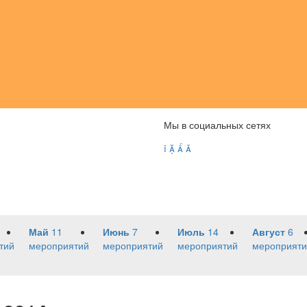
Мы в социальных сетях




Май
11
Июнь
7
Июль
14
Август
6
тий
мероприятий
мероприятий
мероприятий
мероприяти