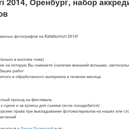
ri 2014, Оренбург, набор аккре
ов
ванных фотографов на Katatsumuri 2014!
тельно в косплее тоже)
ке на которую Вы снимаете (наличие внешней вспышки, светосильны
 Ваших работ
нятого и обработанного материала в течении месяца
атный проход на фестиваль
 к сцене и за кулисы для съемки (если понадобится)
орские права при выкладывании фотоматериалов на наших или ст
чатлений
ращаться к
Дарье Полянской
в лс.