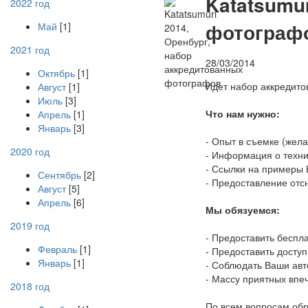
K
atatsumu
2022 год
фотограф
Май
[1]
2021 год
28/03/2014
Октябрь
[1]
Идет набор аккредито
Август
[1]
Июль
[3]
Что нам нужно:
Апрель
[1]
Январь
[3]
- Опыт в съемке (жела
2020 год
- Информация о техни
- Ссылки на примеры
Сентябрь
[2]
- Предоставление отс
Август
[5]
Апрель
[6]
Мы обязуемся:
2019 год
- Предоставить беспл
Февраль
[1]
- Предоставить доступ
Январь
[1]
- Соблюдать Ваши авт
- Массу приятных впе
2018 год
По всем вопросам об