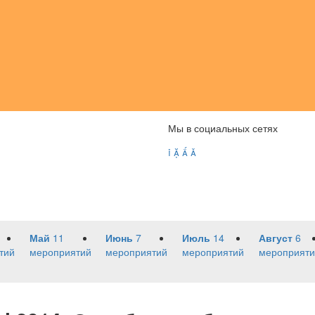
Мы в социальных сетях




Май
11
Июнь
7
Июль
14
Август
6
тий
мероприятий
мероприятий
мероприятий
мероприяти