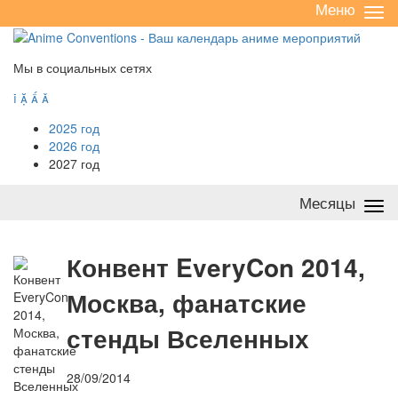
Меню
Све
/
раз
Мы в социальных сетях




2025 год
2026 год
2027 год
Месяцы
Све
/
раз
К
онвент EveryCon 2014,
Москва, фанатские
стенды Вселенных
28/09/2014