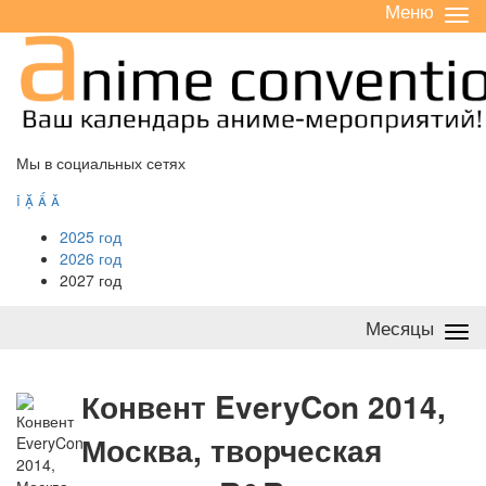
Меню
Све
/
раз
Мы в социальных сетях




2025 год
2026 год
2027 год
Месяцы
Све
/
раз
К
онвент EveryCon 2014,
Москва, творческая