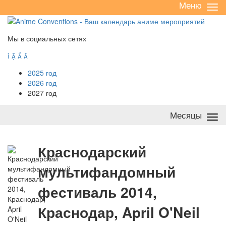
Меню
Све
/
раз
Мы в социальных сетях




2025 год
2026 год
2027 год
Месяцы
Све
/
раз
К
раснодарский
мультифандомный
фестиваль 2014,
Краснодар, April O'Neil