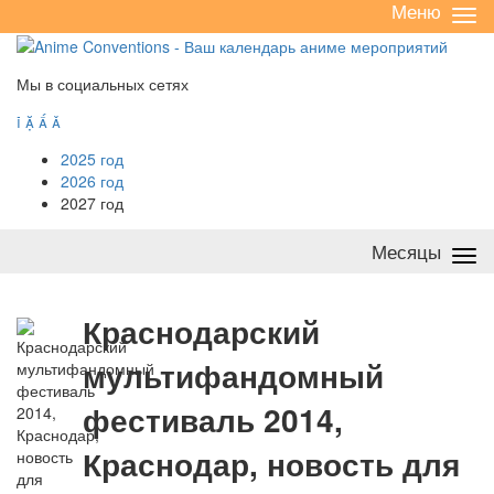
Меню
Све
/
раз
Мы в социальных сетях




2025 год
2026 год
2027 год
Месяцы
Све
/
раз
К
раснодарский
мультифандомный
фестиваль 2014,
Краснодар, новость для