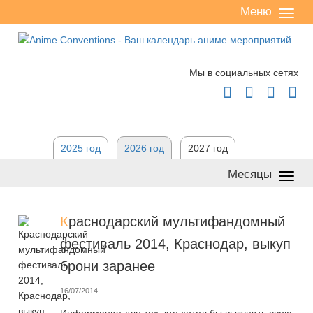
Меню
Сверн
/
разве
Мы в социальных сетях




2025 год
2026 год
2027 год
Месяцы
Сверн
/
разве
К
раснодарский мультифандомный
фестиваль 2014, Краснодар, выкуп
брони заранее
16/07/2014
Информация для тех, кто хотел бы выкупить свою