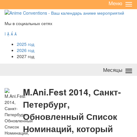
Меню
Све
/
раз
Мы в социальных сетях




2025 год
2026 год
2027 год
Месяцы
Све
/
раз
M
.Ani.Fest 2014, Санкт-
Петербург,
Обновленный Список
Номинаций, который