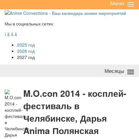
Меню
Све
/
раз
Мы в социальных сетях




2025 год
2026 год
2027 год
Месяцы
Све
/
раз
M
.O.con 2014 - косплей-
фестиваль в
Челябинске, Дарья
Anima Полянская