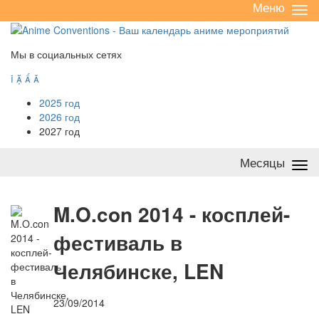
Меню
Све
/
раз
Мы в социальных сетях




2025 год
2026 год
2027 год
Месяцы
Све
/
раз
M
.O.con 2014 - косплей-
фестиваль в
Челябинске, LEN
23/09/2014