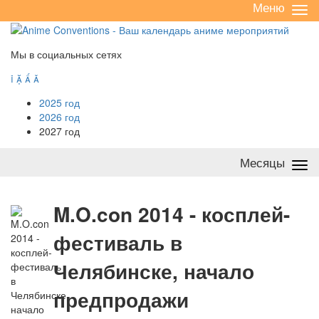
Меню
Све
/
раз
Мы в социальных сетях




2025 год
2026 год
2027 год
Месяцы
Све
/
раз
M
.O.con 2014 - косплей-
фестиваль в
Челябинске, начало
предпродажи