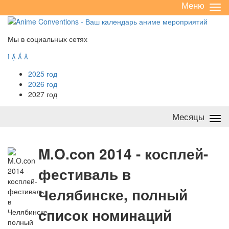
Меню
Све
/
раз
Мы в социальных сетях




2025 год
2026 год
2027 год
Месяцы
Све
/
раз
M
.O.con 2014 - косплей-
фестиваль в
Челябинске, полный
список номинаций