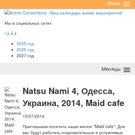
Меню
Све
/
раз
Мы в социальных сетях




2025 год
2026 год
2027 год
Месяцы
Све
/
раз
N
atsu Nami 4, Одесса,
Украина, 2014, Maid cafe
15/07/2014
Приглашаем посетить наше милое "Maid cafe". Для
вас будут работать очаровательные и услужливые