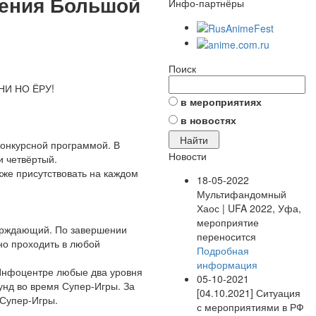
едения Большой
Инфо-партнёры
Поиск
ОНИ НО ЁРУ!
в мероприятиях
в новостях
конкурсной программой. В
Новости
и четвёртый.
кже присутствовать на каждом
18-05-2022
Мультифандомный
Хаос | UFA 2022, Уфа,
мероприятие
верждающий. По завершении
переносится
но проходить в любой
Подробная
информация
 Инфоцентре любые два уровня
05-10-2021
унд во время Супер-Игры. За
[04.10.2021] Ситуация
 Супер-Игры.
с мероприятиями в РФ