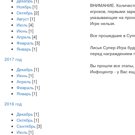
Декабрь
[1]
ВНИМАНИЕ. Количество
Ноябрь
[1]
игроков, первыми зар
Октябрь
[2]
указывающие на прохо
Август
[1]
Игре нельзя.
Июль
[4]
Июнь
[1]
Все прошедшие в Суп
Апрель
[4]
Февраль
[3]
Лисья Супер-Игра буд
Январь
[1]
перед награждением 
2017 год
Вы прошли все этапы,
Декабрь
[1]
Инфоцентр - у Вас ещё
Июнь
[1]
Апрель
[1]
Февраль
[1]
Январь
[1]
2016 год
Декабрь
[1]
Октябрь
[1]
Сентябрь
[3]
Июль
[1]