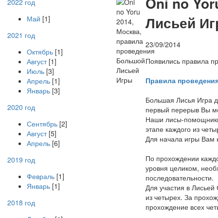
O
ni no Yo
2022 год
Лисьей И
Май
[1]
2021 год
23/09/2014
Октябрь
[1]
Появились правила п
Август
[1]
Июль
[3]
Правила проведени
Апрель
[1]
Январь
[3]
Большая Лисья Игра д
2020 год
первый перерыв Вы мо
Наши лисы-помощники 
Сентябрь
[2]
этапе каждого из четы
Август
[5]
Для начала игры Вам 
Апрель
[6]
По прохождении каждо
2019 год
уровня целиком, необ
Февраль
[1]
последовательности.
Январь
[1]
Для участия в Лисьей
из четырех. За прохо
2018 год
прохождение всех чет