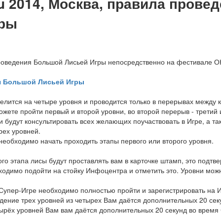
ru 2014, Москва, правила пров
гры
роведения Большой Лисьей Игры непосредственно на фестивале 
я Большой Лисьей Игры
елится на четыре уровня и проводится только в перерывах между 
жете пройти первый и второй уровни, во второй перерыв - третий 
будут консультировать всех желающих поучаствовать в Игре, а та
рех уровней.
необходимо начать проходить этапы первого или второго уровня.
го этапа лисы будут проставлять вам в карточке штамп, это подт
ходимо подойти на стойку Инфоцентра и отметить это. Уровни мож
 Супер-Игре необходимо полностью пройти и зарегистрировать на
ждение трех уровней из четырех Вам даётся дополнительных 20 сек
ырёх уровней Вам вам даётся дополнительных 20 секунд во время