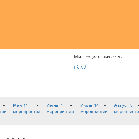
Мы в социальных сетях




Май
11
Июнь
7
Июль
14
Август
3
тий
мероприятий
мероприятий
мероприятий
мероприяти