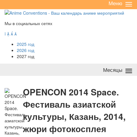
Меню
Све
/
раз
Мы в социальных сетях




2025 год
2026 год
2027 год
Месяцы
Све
/
раз
O
PENCON 2014 Space.
Фестиваль азиатской
культуры, Казань, 2014,
жюри фотокосплея