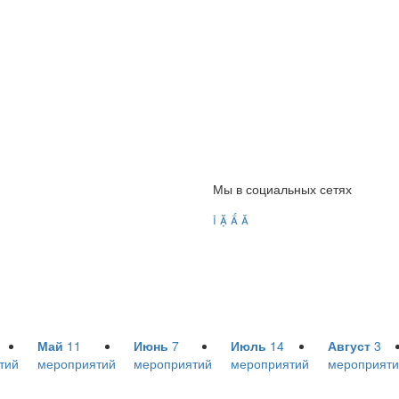
Мы в социальных сетях




Май
11
Июнь
7
Июль
14
Август
3
тий
мероприятий
мероприятий
мероприятий
мероприяти