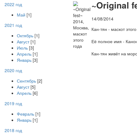
~
Original 
2022 год
Май
[1]
14/08/2014
2021 год
Кан-тян - маскот этого
Октябрь
[1]
Её полное имя - Канон
Август
[1]
Июль
[3]
Кан-тян живёт на морс
Апрель
[1]
Январь
[3]
2020 год
Сентябрь
[2]
Август
[5]
Апрель
[6]
2019 год
Февраль
[1]
Январь
[1]
2018 год