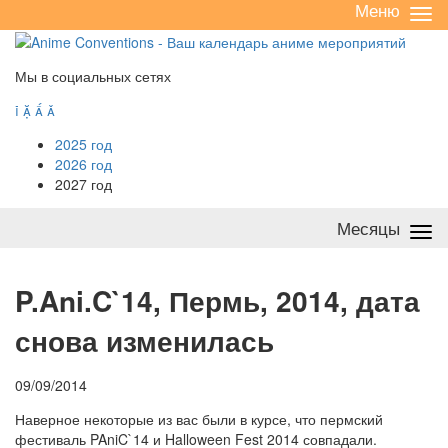
Меню
Све
/
раз
Мы в социальных сетях




2025 год
2026 год
2027 год
Месяцы
Све
/
раз
P
.Ani.C`14, Пермь, 2014, дата
снова изменилась
09/09/2014
Наверное некоторые из вас были в курсе, что пермский
фестиваль PAniC`14 и Halloween Fest 2014 совпадали.