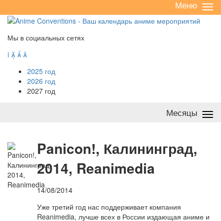
Меню
Све
/
раз
Мы в социальных сетях




2025 год
2026 год
2027 год
Месяцы
Све
/
раз
P
anicon!, Калининград,
2014, Reanimedia
14/08/2014
Уже третий год нас поддерживает компания
Reanimedia, лучше всех в России издающая аниме и