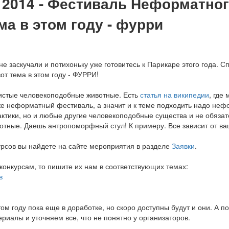
2014 - Фестиваль Неформатног
ма в этом году - фурри
не заскучали и потихоньку уже готовитесь к Парикаре этого года. Сп
от тема в этом году - ФУРРИ!
шистые человекоподобные животные. Есть
статья на википедии
, где
е неформатный фестиваль, а значит и к теме подходить надо нефо
актики, но и любые другие человекоподобные существа и не обяза
отные. Даешь антропоморфный стул! К примеру. Все зависит от в
урсов вы найдете на сайте мероприятия в разделе
Заявки
.
конкурсам, то пишите их нам в соответствующих темах:
в
ом году пока еще в доработке, но скоро доступны будут и они. А п
риалы и уточняем все, что не понятно у организаторов.