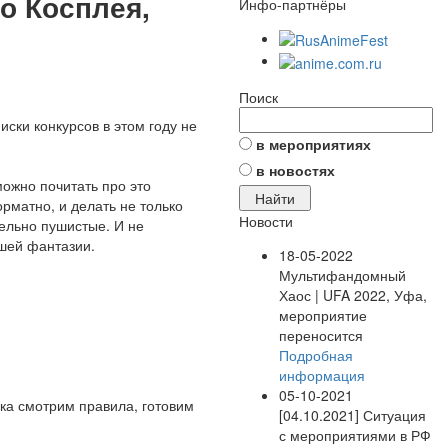
о Косплея,
Инфо-партнёры
Поиск
иски конкурсов в этом году не
в мероприятиях
в новостях
 можно почитать про это
рматно, и делать не только
Новости
тельно пушистые. И не
ашей фантазии.
18-05-2022
Мультифандомный
Хаос | UFA 2022, Уфа,
мероприятие
переносится
Подробная
информация
05-10-2021
ока смотрим правила, готовим
[04.10.2021] Ситуация
с мероприятиями в РФ