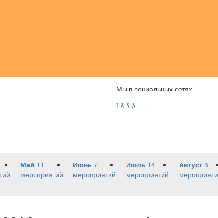
Мы в социальных сетях




Май
11
Июнь
7
Июль
14
Август
3
тий
мероприятий
мероприятий
мероприятий
мероприяти