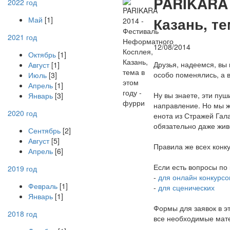
P
ARIKARA 
2022 год
Казань, те
Май
[1]
2021 год
12/08/2014
Октябрь
[1]
Друзья, надеемся, вы 
Август
[1]
особо поменялись, а в
Июль
[3]
Апрель
[1]
Ну вы знаете, эти пу
Январь
[3]
направление. Но мы ж
2020 год
енота из Стражей Гал
обязательно даже жив
Сентябрь
[2]
Август
[5]
Правила же всех конк
Апрель
[6]
Если есть вопросы по 
2019 год
-
для онлайн конкурсо
Февраль
[1]
-
для сценических
Январь
[1]
Формы для заявок в эт
2018 год
все необходимые мате