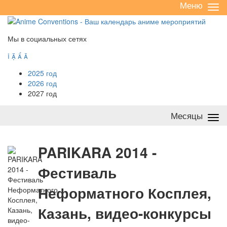
Меню
Све
/
раз
Мы в социальных сетях




2025 год
2026 год
2027 год
Месяцы
Све
/
раз
P
ARIKARA 2014 -
Фестиваль
Неформатного Косплея,
Казань, видео-конкурсы