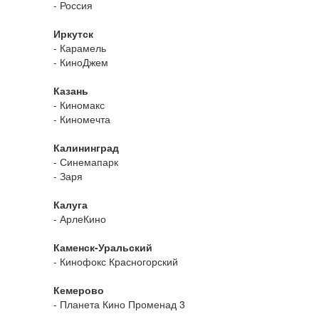
- Россия
Иркутск
- Карамель
- КиноДжем
Казань
- Киномакс
- Киномечта
Калининград
- Синемапарк
- Заря
Калуга
- АрлеКино
Каменск-Уральский
- Кинофокс Красногорский
Кемерово
- Планета Кино Променад 3