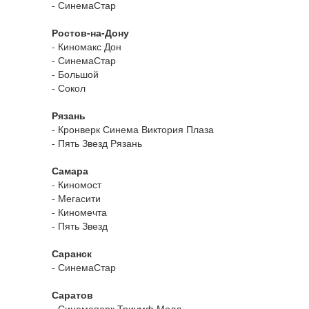
- СинемаСтар
Ростов-на-Дону
- Киномакс Дон
- СинемаСтар
- Большой
- Сокол
Рязань
- Кронверк Синема Виктория Плаза
- Пять Звезд Рязань
Самара
- Киномост
- Мегасити
- Киномечта
- Пять Звезд
Саранск
- СинемаСтар
Саратов
- Синемапарк Триумф Молл