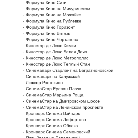
- Формула Кино Сити
- Формула Кино на Мичуринском
- Формула Кино на Можайке
- Формула Кино на Рублевке
- Формула Кино Горизонт
- Формула Кино Витязь
- Формула Кино Чертаново
- Киностар де Люкс Химки
- Киностар де Люкс Белая Дача
- Киностар де Люкс Метрополис
- Киностар де Люкс Теплый Стан
- Синемапарк Старлайт на Багратионовской
- Синемапарк на Калужской
- Люксор Ростокино
- СинемаСтар Ереван Плаза
- СинемаСтар Марьина Роща
- СинемаСтар на Дмитровском шоссе
- СинемаСтар на Ленинском проспекте
- Кронверк Синема Вэйпарк
- Кронверк Синема Лефортово
- Кронверк Синема Облака
- Кронверк Синема Семеновский
- Пять Звезд на Павелецкой