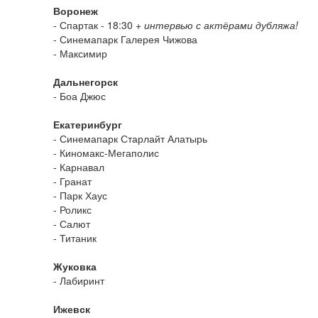
Воронеж
- Спартак - 18:30
+ интервью с актёрами дубляжа!
- Синемапарк Галерея Чижова
- Максимир
Дальнегорск
- Боа Джюс
Екатеринбург
- Синемапарк Старлайт Алатырь
- Киномакс-Мегаполис
- Карнавал
- Гранат
- Парк Хаус
- Роликс
- Салют
- Титаник
Жуковка
- Лабиринт
Ижевск