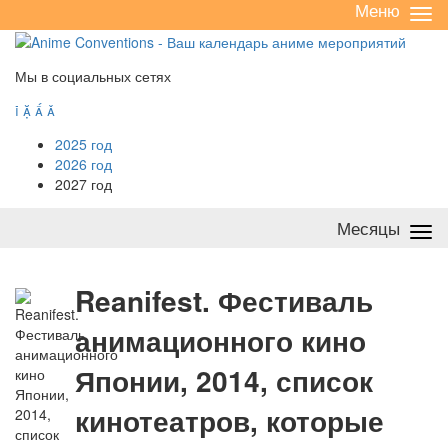
Меню
Све
/
раз
Мы в социальных сетях




2025 год
2026 год
2027 год
Месяцы
Све
/
раз
R
eanifest. Фестиваль
анимационного кино
Японии, 2014, список
кинотеатров, которые