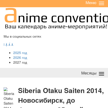
Меню
Све
/
раз
Мы в социальных сетях




2025 год
2026 год
2027 год
Месяцы
Све
/
раз
S
iberia Otaku Saiten 2014,
Новосибирск, до