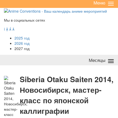
Меню
Све
/
раз
Мы в социальных сетях




2025 год
2026 год
2027 год
Месяцы
Све
/
раз
S
iberia Otaku Saiten 2014,
Новосибирск, мастер-
класс по японской
каллиграфии