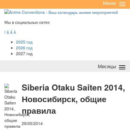
Меню
Све
/
раз
Мы в социальных сетях




2025 год
2026 год
2027 год
Месяцы
Све
/
раз
S
iberia Otaku Saiten 2014,
Новосибирск, общие
правила
29/05/2014