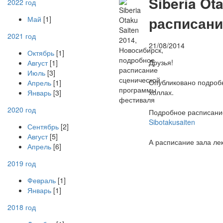
S
iberia O
2022 год
расписани
Май
[1]
2021 год
21/08/2014
Октябрь
[1]
Друзья!
Август
[1]
Июль
[3]
Опубликовано подробн
Апрель
[1]
холлах.
Январь
[3]
2020 год
Подробное расписани
Sibotakusaiten
Сентябрь
[2]
Август
[5]
А расписание зала лекц
Апрель
[6]
2019 год
Февраль
[1]
Январь
[1]
2018 год