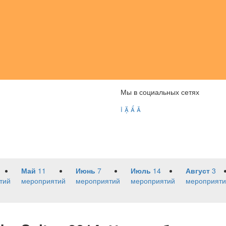
Мы в социальных сетях




Май
11
Июнь
7
Июль
14
Август
3
тий
мероприятий
мероприятий
мероприятий
мероприяти