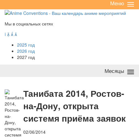
Меню
Све
/
раз
Мы в социальных сетях




2025 год
2026 год
2027 год
Месяцы
Све
/
раз
Т
анибата 2014, Ростов-
на-Дону, открыта
системя приёма заявок
02/06/2014